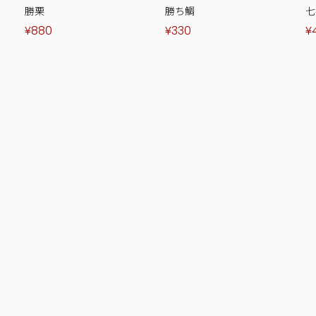
勝栗
勝ち鯛
七
り
¥880
¥330
¥