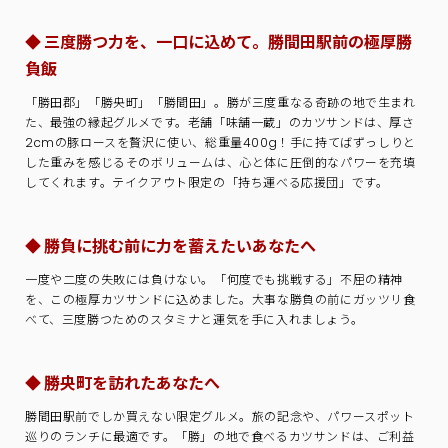
◆ 三度勝つ力を、一口に込めて。勝間田駅前の極厚勝
負飯
「勝田郡」「勝央町」「勝間田」。勝が三度重なる奇跡の地で生まれ
た、最強の縁起グルメです。老舗「味舗一蔵」のカツサンドは、厚さ
2cmの豚ロースを贅沢に使い、総重量400g！手に持てばずっしりと
した重みを感じるそのボリュームは、心と体に圧倒的なパワーを充填
してくれます。テイクアウト限定の「持ち運べる応援団」です。
◆ 勝負に挑む前に力を蓄えたいあなたへ
一度や二度の失敗には負けない。「何度でも挑戦する」不屈の精神
を、この極厚カツサンドに込めました。大事な勝負の前にガッツリ食
べて、三度勝つためのスタミナと運気を手に入れましょう。
◆ 勝央町を訪れたあなたへ
勝間田駅前でしか買えない限定グルメ。旅の記念や、パワースポット
巡りのランチに最適です。「勝」の地で食べるカツサンドは、ご利益