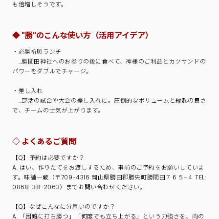
も倍増しそうです。
◆ "勝"のこんな使い方（活用アイデア）
・必勝祈願ランチ
…勝間田神社へのお参りの後に食べて、神様のご利益とカツサンドの
パワーをダブルでチャージ。
・差し入れ
…部活の試合や大会の差し入れに。圧倒的なボリュームと縁起の良さ
で、チームの士気が上がります。
◇ よくあるご質問
【Q】予約は必要ですか？
A. はい、作りたてをお渡しするため、事前のご予約をお願いしていま
す。味舗一蔵（〒709-4316 岡山県勝田郡勝央町勝間田７６５−４ TEL:
0868-38-2063）までお問い合わせください。
【Q】なぜこんなに分厚いのですか？
A. 「困難に打ち勝つ」「何度でも立ち上がる」という力強さを、肉の