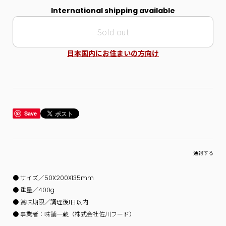
International shipping available
Sold out
日本国内にお住まいの方向け
Save
通報する
● サイズ／50X200X135mm
● 重量／400g
● 賞味期限／調理後1日以内
● 事業者：味舗一蔵（株式会社佐川フード）