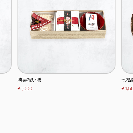
勝栗祝い膳
七福
¥11,000
¥4,5