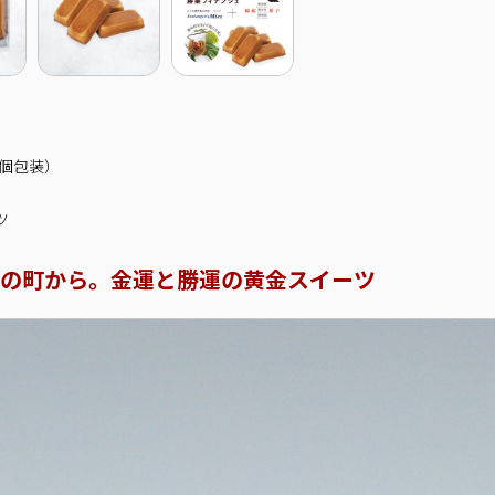
個包装）
ツ
跡の町から。金運と勝運の黄金スイーツ