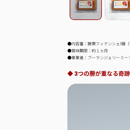
●内容量：勝栗フィナンシェ1個（
●賞味期限：約１ヵ月
●事業者：ブーランジェリーミー
◆ 3つの勝が重なる奇