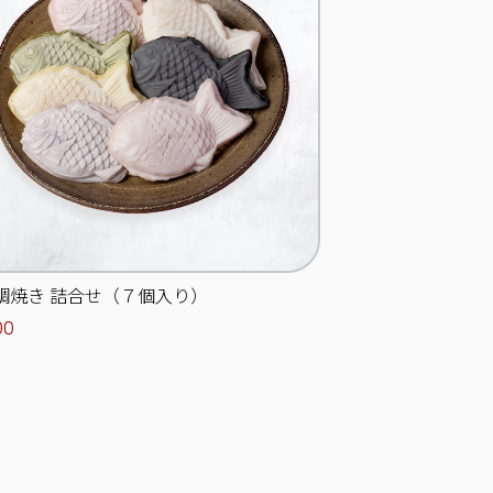
鯛焼き 詰合せ（７個入り）
00