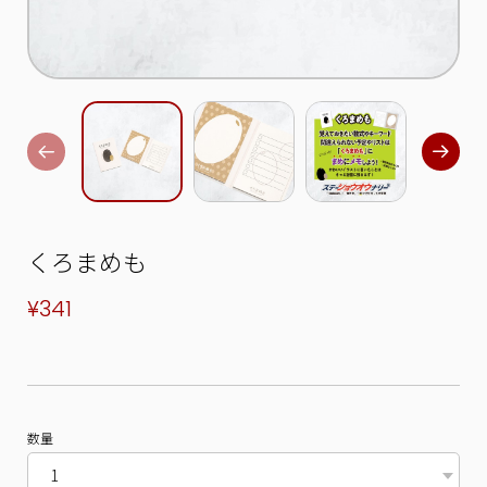
くろまめも
¥341
数量