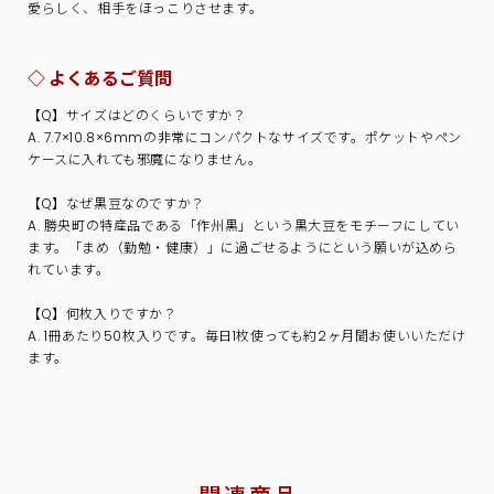
愛らしく、相手をほっこりさせます。
◇ よくあるご質問
【Q】サイズはどのくらいですか？
A. 7.7×10.8×6mmの非常にコンパクトなサイズです。ポケットやペン
ケースに入れても邪魔になりません。
【Q】なぜ黒豆なのですか？
A. 勝央町の特産品である「作州黒」という黒大豆をモチーフにしてい
ます。「まめ（勤勉・健康）」に過ごせるようにという願いが込めら
れています。
【Q】何枚入りですか？
A. 1冊あたり50枚入りです。毎日1枚使っても約2ヶ月間お使いいただけ
ます。