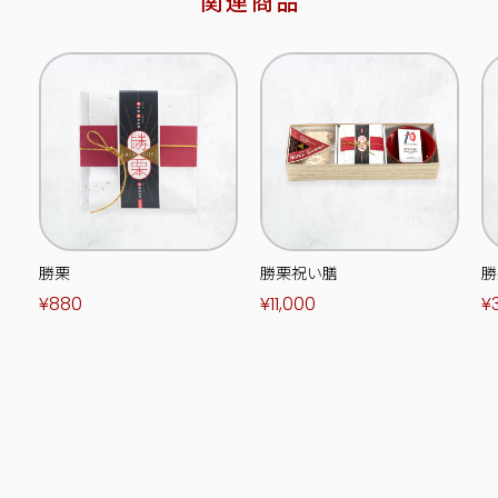
関連商品
勝栗
勝栗祝い膳
勝
¥880
¥11,000
¥