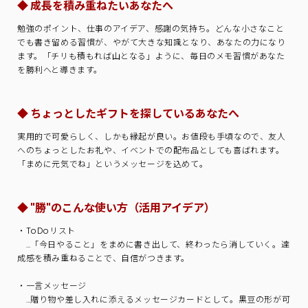
◆ 成長を積み重ねたいあなたへ
勉強のポイント、仕事のアイデア、感謝の気持ち。どんな小さなこと
でも書き留める習慣が、やがて大きな知識となり、あなたの力になり
ます。「チリも積もれば山となる」ように、毎日のメモ習慣があなた
を勝利へと導きます。
◆ ちょっとしたギフトを探しているあなたへ
実用的で可愛らしく、しかも縁起が良い。お値段も手頃なので、友人
へのちょっとしたお礼や、イベントでの配布品としても喜ばれます。
「まめに元気でね」というメッセージを込めて。
◆ "勝"のこんな使い方（活用アイデア）
・ToDoリスト
…「今日やること」をまめに書き出して、終わったら消していく。達
成感を積み重ねることで、自信がつきます。
・一言メッセージ
…贈り物や差し入れに添えるメッセージカードとして。黒豆の形が可