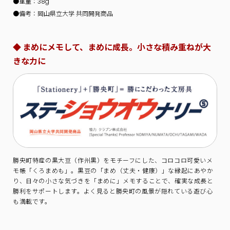
●重量：38g
●備考：岡山県立大学 共同開発商品
◆ まめにメモして、まめに成長。小さな積み重ねが大
きな力に
勝央町特産の黒大豆（作州黒）をモチーフにした、コロコロ可愛いメ
モ帳「くろまめも」。黒豆の「まめ（丈夫・健康）」な縁起にあやか
り、日々の小さな気づきを「まめに」メモすることで、確実な成長と
勝利をサポートします。よく見ると勝央町の風景が隠れている遊び心
も満載です。